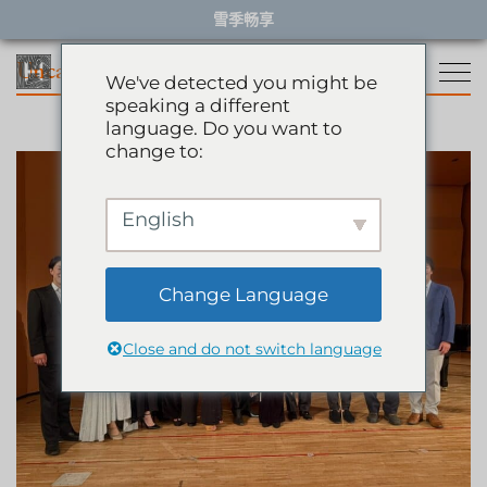
Skip
雪季畅享
to
content
Uncategorized
We've detected you might be
speaking a different
language. Do you want to
住宿
change to:
餐厅
雪季住宿
English
活动体验
推荐酒店
精选别墅
Change Language
服务项目
雪季体验
公寓
Close and do not switch language
礼宾服务
滑翔伞
岩岳秋千
关于HHG
购物
关于HHG
绿季