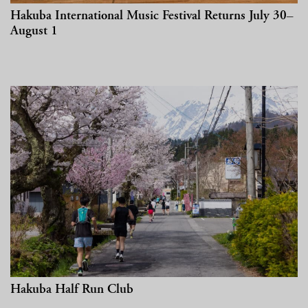
越野滑雪
工作机会
Hakuba International Music Festival Returns July 30–
温泉
August 1
最新情报
简体中文
五重臻选餐饮体验
不滑雪的5日漫游
更多
立即订房
雪白冬季
白马奢华之旅
绿意夏季
活动体验
活动体验
Hakuba Half Run Club