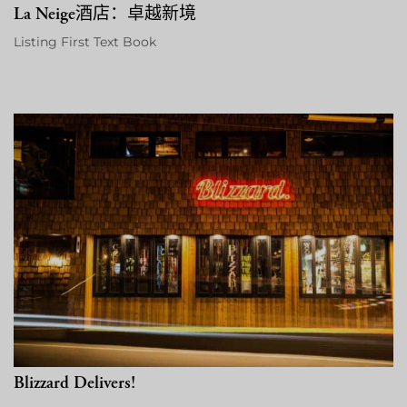
La Neige酒店：卓越新境
Listing First Text Book
Blizzard Delivers!