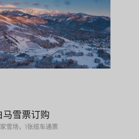
白马雪票订购
0家雪场，1张缆车通票