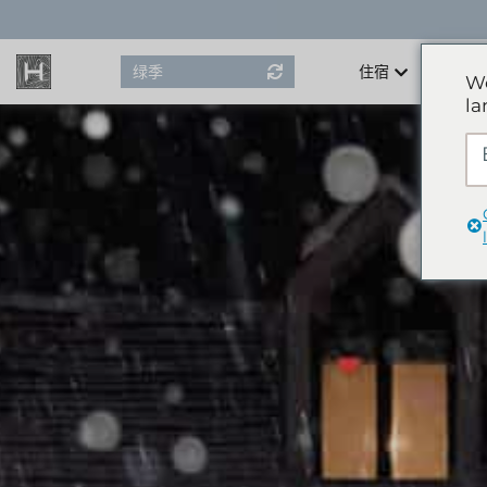
Skip
to
content
绿季
住宿
We
la