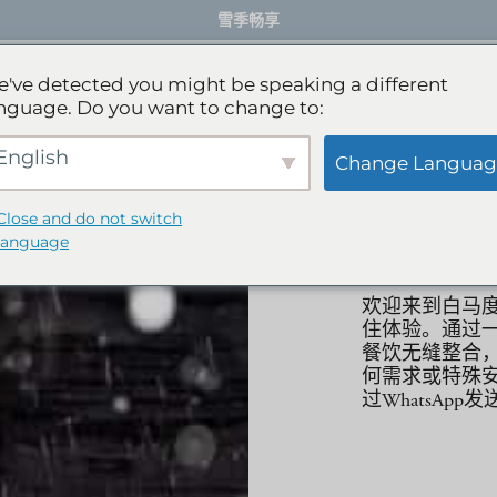
雪季畅享
餐厅
活动体验
服务项目
礼宾服务
've detected you might be speaking a different
nguage. Do you want to change to:
English
Change Languag
雪季
Close and do not switch
language
欢迎来到白马
住体验。通过
餐饮无缝整合
何需求或特殊
过WhatsA