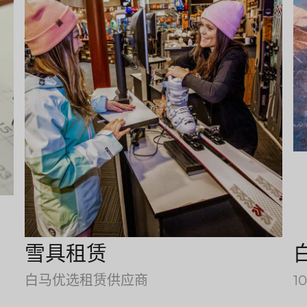
雪具租赁
白马优选租赁供应商
1