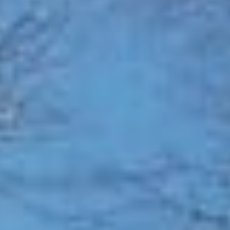
クロスカントリースキー
採用情報
温泉
最新情報
日本語
贅沢なお食事体験 5選
その他
もっと見る
BOOK NOW
ウィンターシーズン
白馬を楽しむ
グリーンシーズン
アクティビティ
アクティビティ