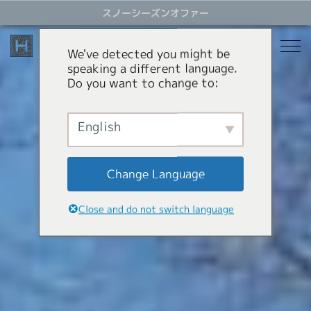
ス
スノーシーズンオファー
キ
ッ
プ
We've detected you might be
す
speaking a different language.
る
Do you want to change to:
宿泊
レストラン
English
スノーシーズン
アクティビティ
ホテル
Change Language
貸別荘
オファー
スノーシーズン
Close and do not switch language
アパートメントホテル
コンシェルジュサービス
パラグライダー
岩岳スウィング
HHGについて
ショッピング
HHGについて
SNOW SEASON