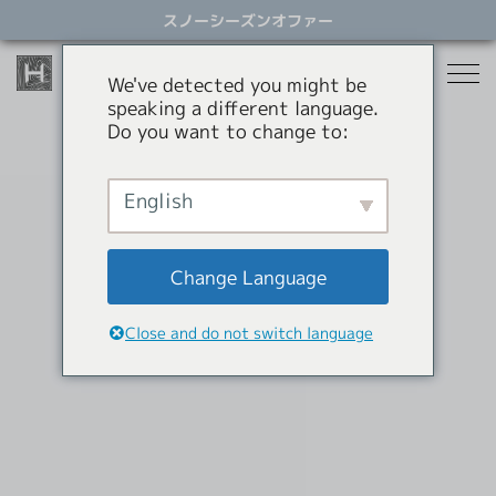
ス
スノーシーズンオファー
キ
ッ
プ
We've detected you might be
す
speaking a different language.
る
Do you want to change to:
宿泊
レストラン
English
スノーシーズン
アクティビティ
ホテル
Change Language
貸別荘
オファー
スノーシーズン
Close and do not switch language
アパートメントホテル
コンシェルジュサービス
パラグライダー
岩岳スウィング
HHGについて
ショッピング
HHGについて
SNOW SEASON