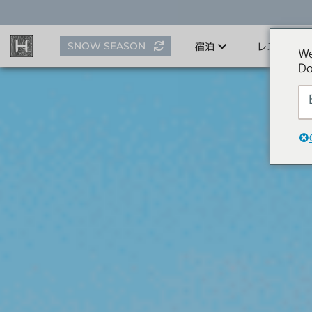
ス
キ
ッ
SNOW SEASON
宿泊
レストラン
プ
We
す
Do
る