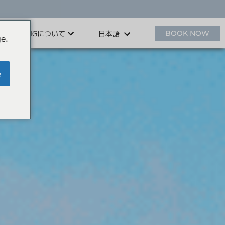
HHGについて
BOOK NOW
日本語
e.
e