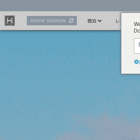
ス
キ
ッ
SNOW SEASON
宿泊
レストラン
プ
We
す
Do
る