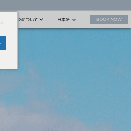
HHGについて
BOOK NOW
日本語
e.
e