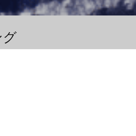
ング
ーンシーズン共に 岩岳リゾートを訪れ
Yoo-Hoo! Swing: 一回
,289m）に設置されたブランコ
ジャイアントスウィング
な感覚を味わえます。
岩岳スウ
グ"と名付けられた、国内初の「巻
ちらのブランコにも、乗るにはゴ
を登る必要があります。