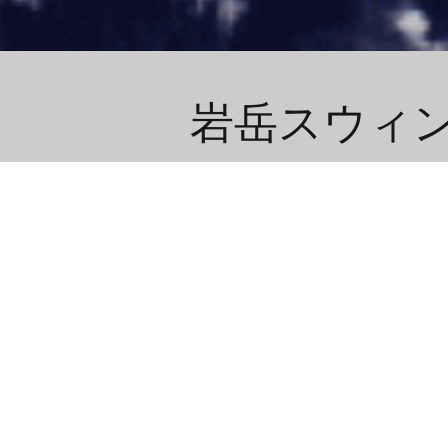
岩岳スウィ
Yoo-Hoo! SWINGは、スノー＆グリ
る観光客を魅了します。岩岳山頂（標高1
は、まるで山の中に飛び出していくよう
岩岳には最近 "白馬ジャイアントスイン
き上げ式ブランコ」も加わりました。ど
ンドラ券を購入するか、2時間かけて山