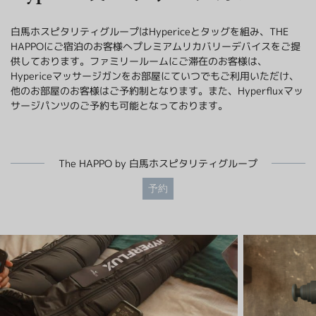
クロスカントリースキー
採用情報
温泉
白馬ホスピタリティグループはHypericeとタッグを組み、THE
最新情報
日本語
贅沢なお食事体験 5選
HAPPOにご宿泊のお客様へプレミアムリカバリーデバイスをご提
その他
もっと見る
供しております。ファミリールームにご滞在のお客様は、
Hypericeマッサージガンをお部屋にていつでもご利用いただけ、
BOOK NOW
他のお部屋のお客様はご予約制となります。また、Hyperfluxマッ
サージパンツのご予約も可能となっております。
The HAPPO by 白馬ホスピタリティグループ
ウィンターシーズン
白馬を楽しむ
グリーンシーズン
予約
アクティビティ
アクティビティ