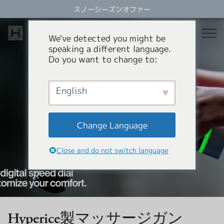
ス
スノーシーズンオファー
キ
ッ
プ
We've detected you might be
す
speaking a different language.
る
Do you want to change to:
宿泊
レストラン
English
スノーシーズン
アクティビティ
ホテル
Change Language
貸別荘
オファー
スノーシーズン
Close and do not switch language
アパートメントホテル
コンシェルジュサービス
パラグライダー
岩岳スウィング
HHGについて
ショッピング
HHGについて
Hyperice製マッサージガン
SNOW SEASON