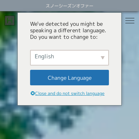
ス
スノーシーズンオファー
キ
ッ
プ
We've detected you might be
す
speaking a different language.
る
Do you want to change to:
宿泊
レストラン
English
スノーシーズン
アクティビティ
ホテル
Change Language
貸別荘
オファー
スノーシーズン
Close and do not switch language
アパートメントホテル
コンシェルジュサービス
パラグライダー
岩岳スウィング
HHGについて
ショッピング
HHGについて
SNOW SEASON