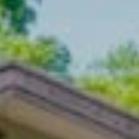
クロスカントリースキー
採用情報
温泉
最新情報
日本語
贅沢なお食事体験 5選
その他
もっと見る
BOOK NOW
ウィンターシーズン
白馬を楽しむ
グリーンシーズン
アクティビティ
アクティビティ