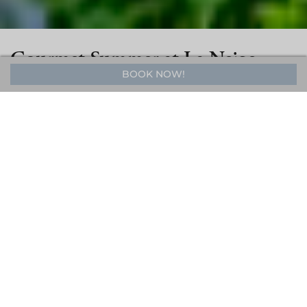
Gourmet Summer at La Neige
BOOK NOW!
Enjoy a smooth journey to Hakuba this summer with
complimentary transfers between Nagano Station and Hotel
La Neige when you book one of our dinner packages.
Choose your preferred room and select one of three French
fine dining experiences at Sève by William Mahi:
Découverte 3-course dinner
Saison 5-course dinner
Grand Sève 7-course dinner
Romantique 7-course dinner with a bottle of champagne
All packages include:
Round-trip transfers between Nagano Station and Hotel