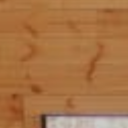
越野滑雪
工作机会
温泉
最新情报
简体中文
五重臻选餐饮体验
不滑雪的5日漫游
更多
立即订房
雪白冬季
白马奢华之旅
绿意夏季
活动体验
活动体验