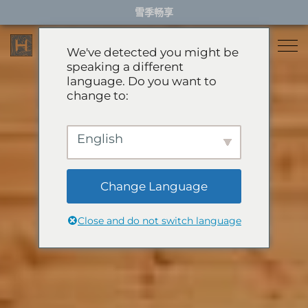
Skip
雪季畅享
to
content
We've detected you might be
speaking a different
language. Do you want to
住宿
change to:
餐厅
雪季住宿
English
活动体验
推荐酒店
精选别墅
Change Language
服务项目
雪季体验
公寓
Close and do not switch language
礼宾服务
滑翔伞
岩岳秋千
关于HHG
购物
关于HHG
绿季