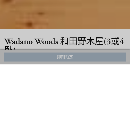
Wadano Woods 和田野木屋(3或4
卧)
即刻预定
隐居乡村舒适小木屋
逃离喧嚣的城市，隐居进这乡村舒适小木屋，从地板到天花板都是
原木打造，休息室、厨房、用餐空间，所有一切都散发著温暖。一
个远离家园的舒适天地。
虚拟导览
预定