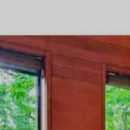
越野滑雪
工作机会
温泉
最新情报
简体中文
五重臻选餐饮体验
不滑雪的5日漫游
更多
立即订房
雪白冬季
白马奢华之旅
绿意夏季
活动体验
活动体验