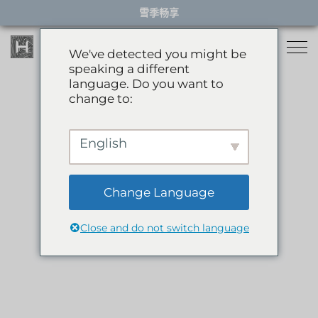
Skip
雪季畅享
to
content
We've detected you might be
speaking a different
language. Do you want to
住宿
change to:
餐厅
雪季住宿
English
活动体验
推荐酒店
精选别墅
Change Language
服务项目
雪季体验
公寓
Close and do not switch language
礼宾服务
滑翔伞
岩岳秋千
关于HHG
购物
关于HHG
绿季