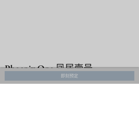
Phoenix One 凤居壹号
即刻预定
林隐奢境.逸然居所
配备了精致的家具和先进的电器，凤居壹号的设施令人赞叹不已。
作为顶级逸境，此处乃沉浸感官、焕活身心之所。它秉承开放式生
活与娱乐理念，挑高屋顶、大面积玻璃幕墙及落地长窗，共同勾勒
出雪覆森林的全景画卷。
Note:
The BBQ grill is available during the summer season only.