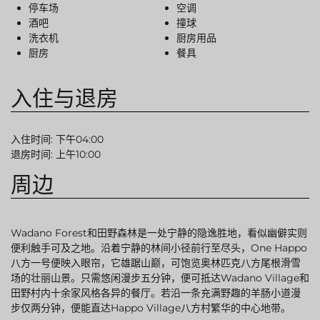
停车场
空调
酒吧
撞球
洗衣机
厨房用品
厨房
餐具
入住与退房
入住时间: 下午04:00
退房时间: 上午10:00
周边
Wadano Forest和田野森林是一处宁静的隐逸胜地，看似幽僻实则
便利触手可及之地。沿着宁静的林间小径前行至尽头，One Happo
八方一号便映入眼帘，它雄踞山巅，可饱览奥林匹克八方尾根滑雪
场的壮丽山景。只需悠闲漫步五分钟，便可抵达Wadano Village和
田野村内十余家风格各异的餐厅。若沿一条充满野趣的羊肠小道漫
步仅两分钟，便能直达Happo Village八方村繁华的中心地带。