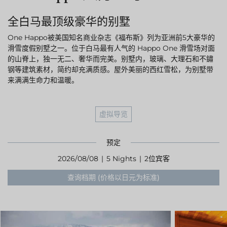
越野滑雪
工作机会
温泉
全白马最顶级豪华的别墅
最新情报
简体中文
五重臻选餐饮体验
不滑雪的5日漫游
One Happo被美国知名商业杂志《福布斯》列为亚洲前5大豪华的
更多
滑雪度假别墅之一。位于白马最有人气的 Happo One 滑雪场对面
的山脊上，独一无二、奢华而完美。别墅内，玻璃、大理石和不鏽
立即订房
钢等建筑素材，简约却充满质感。屋外美丽的西红雪松，为别墅带
来满满生命力和温暖。
虚拟导览
雪白冬季
白马奢华之旅
绿意夏季
活动体验
预定
活动体验
2026/08/08
|
5 Nights
|
2位宾客
查询档期 (价格以日元为标准)