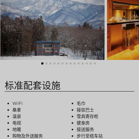
绿意夏季
雪白冬季
定期举办活动
定期举办活动
标准配套设施
WiFi
毛巾
桑拿
接驳巴士
温泉
雪具寄存柜
电视
健身房
地暖
接送服务
购物及外送服务
步行至缆车站