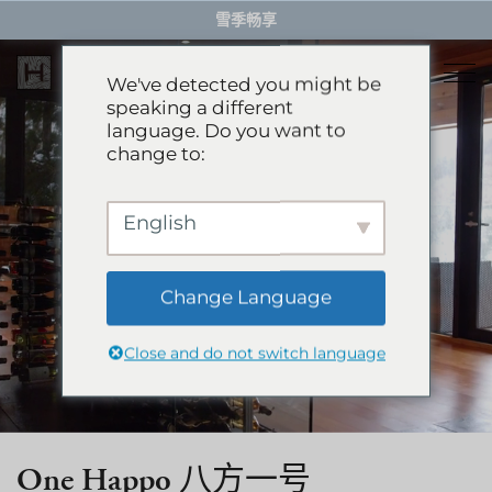
Skip
雪季畅享
to
content
We've detected you might be
speaking a different
language. Do you want to
住宿
change to:
餐厅
雪季住宿
English
活动体验
推荐酒店
精选别墅
Change Language
服务项目
雪季体验
公寓
Close and do not switch language
礼宾服务
滑翔伞
岩岳秋千
关于HHG
购物
关于HHG
One Happo 八方一号
绿季