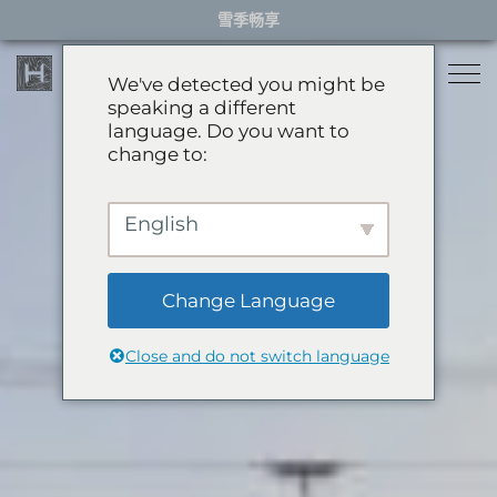
Skip
雪季畅享
to
content
We've detected you might be
speaking a different
language. Do you want to
住宿
change to:
餐厅
雪季住宿
English
活动体验
推荐酒店
精选别墅
Change Language
服务项目
雪季体验
公寓
Close and do not switch language
礼宾服务
滑翔伞
岩岳秋千
关于HHG
购物
关于HHG
绿季