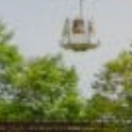
越野滑雪
工作机会
温泉
最新情报
简体中文
五重臻选餐饮体验
不滑雪的5日漫游
更多
立即订房
雪白冬季
白马奢华之旅
绿意夏季
活动体验
活动体验