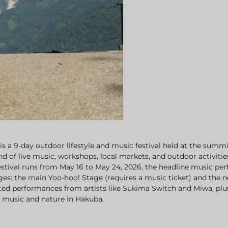
s a 9-day outdoor lifestyle and music festival held at the sum
nd of live music, workshops, local markets, and outdoor activities
estival runs from May 16 to May 24, 2026, the headline music per
es: the main Yoo-hoo! Stage (requires a music ticket) and the 
ated performances from artists like Sukima Switch and Miwa, plus 
g music and nature in Hakuba.