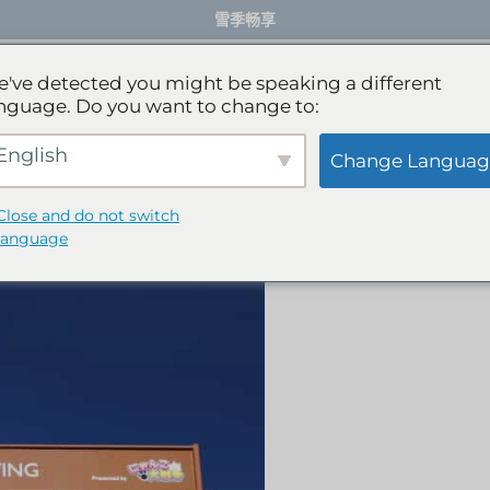
雪季畅享
餐厅
活动体验
服务项目
礼宾服务
've detected you might be speaking a different
nguage. Do you want to change to:
English
Change Languag
o Festival
Close and do not switch
language