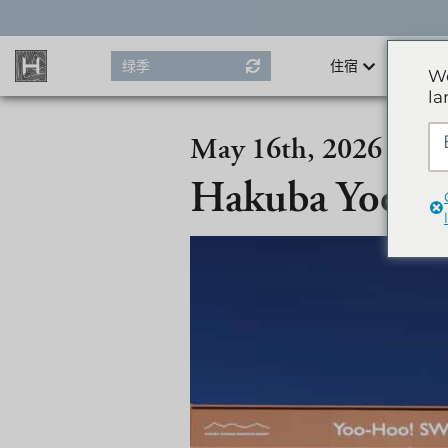
Skip
to
content
绿季
住宿
We
la
May 16th, 2026
Hakuba Yoo-Ho