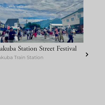
kuba Station Street Festival
kuba Train Station
Hakuba