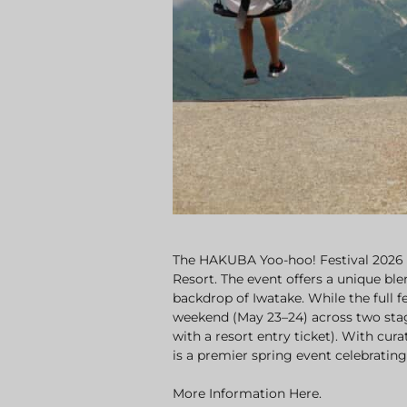
The HAKUBA Yoo-hoo! Festival 2026 i
Resort. The event offers a unique ble
backdrop of Iwatake. While the full f
weekend (May 23–24) across two stag
with a resort entry ticket). With cur
is a premier spring event celebratin
More Information
Here
.