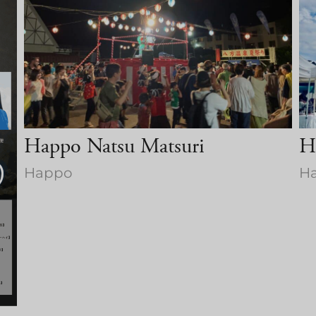
Happo Natsu Matsuri
Ha
Happo
Ha