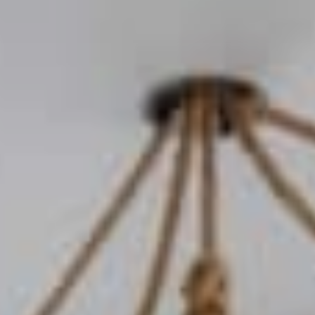
越野滑雪
工作机会
温泉
最新情报
简体中文
五重臻选餐饮体验
不滑雪的5日漫游
更多
立即订房
雪白冬季
白马奢华之旅
绿意夏季
活动体验
活动体验