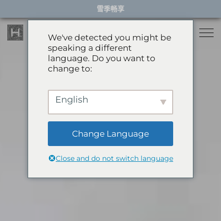
Skip
雪季畅享
to
content
We've detected you might be
speaking a different
language. Do you want to
住宿
change to:
餐厅
雪季住宿
English
活动体验
推荐酒店
精选别墅
Change Language
服务项目
雪季体验
公寓
Close and do not switch language
礼宾服务
滑翔伞
岩岳秋千
关于HHG
购物
关于HHG
绿季