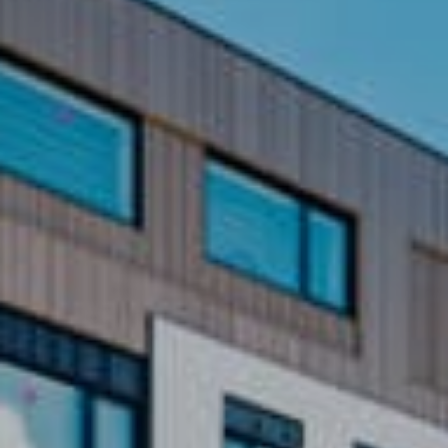
ラフティング
採用情報
パラグライダー
夏のアクティビティ
最新情報
日本語
もっと見る
愛犬と白馬を楽しむ
BOOK NOW
ウィンターシーズン
グリーンシーズン
お子様と過ごす３日間
アクティビティ
アクティビティ