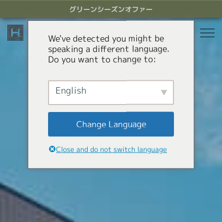
ス
グリーンシーズンオファー
キ
ッ
プ
We've detected you might be
す
speaking a different language.
る
Do you want to change to:
宿泊
レストラン
English
グリーンシーズン
アクティビティ
ホテル
Change Language
貸別荘
オファー
Green Season Experiences
Close and do not switch language
アパートメントホテル
コンシェルジュサービス
マウンテンカート
キャニオニング
HHGについて
白馬ミニトレインパーク
HHGについて
GREEN SEASON